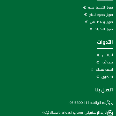
تمويل الأجهزة الطبية
تمويل خطوط الانتاج
تمويل وسائط النقل
تمويل العقارات
الأدوات
آخر الأخبار
طلب تأجير
احسب قسطك
الشكاوي
اتصل بنا
رقم الهاتف:
06 5800 411
|
البريد الإلكتروني:
klc@alkawtharleasing.com