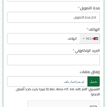
مدة التمويل
الهاتف
+962
البريد الإلكتروني
إرفاق ملفات
تحميل
لم يتم إختيار ملف
التنسيق: doc، docx، rtf، txt، odt، pdf (5 ميجا بايت كحد أقصى
File
للحجم)